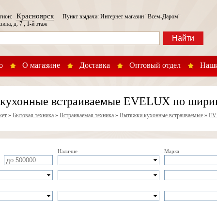
Красноярск
егион:
Пункт выдачи: Интернет магазин "Всем-Даром"
зина, д. 7 , 1-й этаж
Найти
о
О магазине
Доставка
Оптовый отдел
Наши
кухонные встраиваемые EVELUX по ширине
кет
»
Бытовая техника
»
Встраиваемая техника
»
Вытяжки кухонные встраиваемые
»
EV
Наличие
Марка