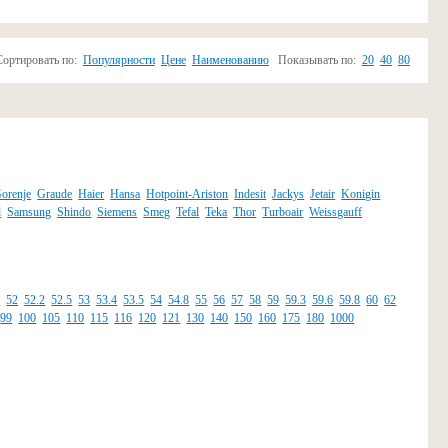
Сортировать по:
Популярности
Цене
Наименованию
Показывать по:
20
40
80
orenje
Graude
Haier
Hansa
Hotpoint-Ariston
Indesit
Jackys
Jetair
Konigin
d
Samsung
Shindo
Siemens
Smeg
Tefal
Teka
Thor
Turboair
Weissgauff
8
52
52.2
52.5
53
53.4
53.5
54
54.8
55
56
57
58
59
59.3
59.6
59.8
60
62
99
100
105
110
115
116
120
121
130
140
150
160
175
180
1000