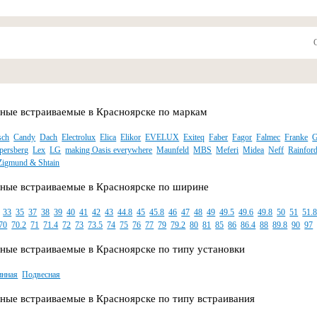
ные встраиваемые в Красноярске по маркам
sch
Candy
Dach
Electrolux
Elica
Elikor
EVELUX
Exiteq
Faber
Fagor
Falmec
Franke
G
persberg
Lex
LG
making Oasis everywhere
Maunfeld
MBS
Meferi
Midea
Neff
Rainfor
Zigmund & Shtain
ные встраиваемые в Красноярске по ширине
33
35
37
38
39
40
41
42
43
44.8
45
45.8
46
47
48
49
49.5
49.6
49.8
50
51
51.
70
70.2
71
71.4
72
73
73.5
74
75
76
77
79
79.2
80
81
85
86
86.4
88
89.8
90
97
ные встраиваемые в Красноярске по типу установки
инная
Подвесная
ные встраиваемые в Красноярске по типу встраивания