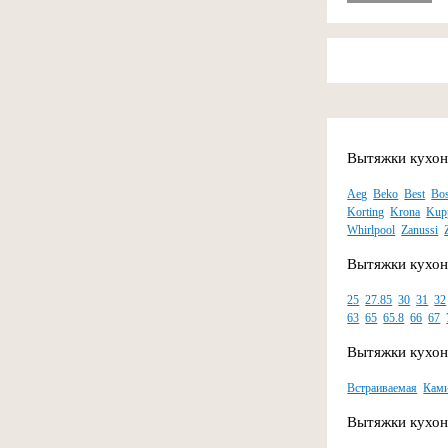
Вытяжки кухон
Aeg
Beko
Best
Bo
Korting
Krona
Kup
Whirlpool
Zanussi
Вытяжки кухон
25
27.85
30
31
32
63
65
65.8
66
67
Вытяжки кухон
Встраиваемая
Кам
Вытяжки кухон