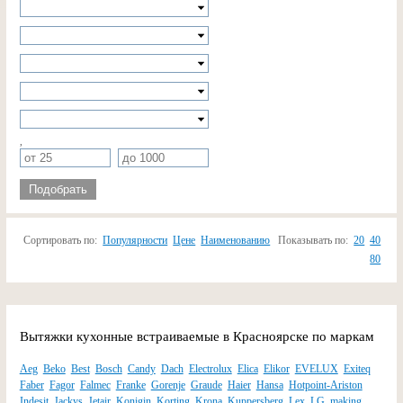
,
Подобрать
Сортировать по:
Популярности
Цене
Наименованию
Показывать по:
20
40
80
Вытяжки кухонные встраиваемые в Красноярске по маркам
Aeg
Beko
Best
Bosch
Candy
Dach
Electrolux
Elica
Elikor
EVELUX
Exiteq
Faber
Fagor
Falmec
Franke
Gorenje
Graude
Haier
Hansa
Hotpoint-Ariston
Indesit
Jackys
Jetair
Konigin
Korting
Krona
Kuppersberg
Lex
LG
making