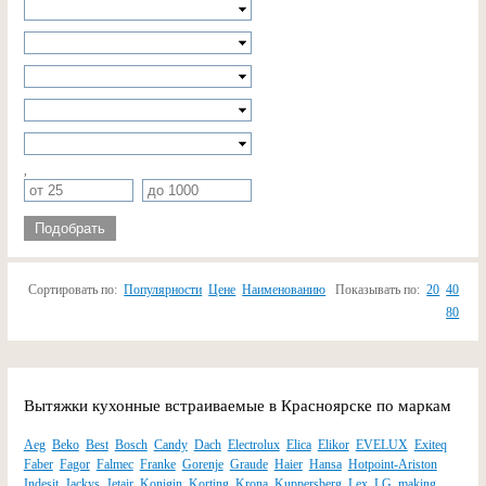
,
Подобрать
Сортировать по:
Популярности
Цене
Наименованию
Показывать по:
20
40
80
Вытяжки кухонные встраиваемые в Красноярске по маркам
Aeg
Beko
Best
Bosch
Candy
Dach
Electrolux
Elica
Elikor
EVELUX
Exiteq
Faber
Fagor
Falmec
Franke
Gorenje
Graude
Haier
Hansa
Hotpoint-Ariston
Indesit
Jackys
Jetair
Konigin
Korting
Krona
Kuppersberg
Lex
LG
making