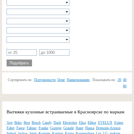
,
Подобрать
Сортировать по:
Популярности
Цене
Наименованию
Показывать по:
20
40
80
Вытяжки кухонные встраиваемые в Красноярске по маркам
Aeg
Beko
Best
Bosch
Candy
Dach
Electrolux
Elica
Elikor
EVELUX
Exiteq
Faber
Fagor
Falmec
Franke
Gorenje
Graude
Haier
Hansa
Hotpoint-Ariston
Indesit
Jackys
Jetair
Konigin
Korting
Krona
Kuppersberg
Lex
LG
making