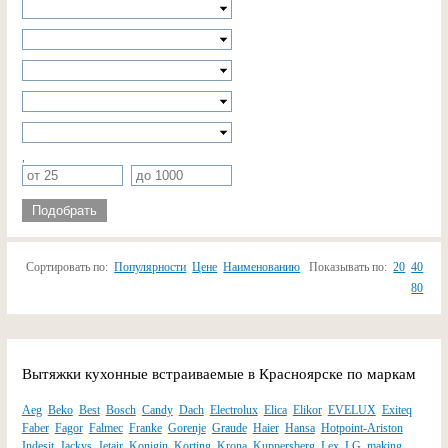
,
Подобрать
Сортировать по:
Популярности
Цене
Наименованию
Показывать по:
20
40
80
Вытяжки кухонные встраиваемые в Красноярске по маркам
Aeg
Beko
Best
Bosch
Candy
Dach
Electrolux
Elica
Elikor
EVELUX
Exiteq
Faber
Fagor
Falmec
Franke
Gorenje
Graude
Haier
Hansa
Hotpoint-Ariston
Indesit
Jackys
Jetair
Konigin
Korting
Krona
Kuppersberg
Lex
LG
making