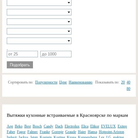
,
Подобрать
Сортировать по:
Популярности
Цене
Наименованию
Показывать по:
20
40
80
Вытяжки кухонные встраиваемые в Красноярске по маркам
Aeg
Beko
Best
Bosch
Candy
Dach
Electrolux
Elica
Elikor
EVELUX
Exiteq
Faber
Fagor
Falmec
Franke
Gorenje
Graude
Haier
Hansa
Hotpoint-Ariston
Indesit
Jackys
Jetair
Konigin
Korting
Krona
Kuppersberg
Lex
LG
making