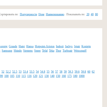
Сортировать по:
Популярности
Цене
Наименованию
Показывать по:
20
40
80
orenje
Graude
Haier
Hansa
Hotpoint-Ariston
Indesit
Jackys
Jetair
Konigin
d
Samsung
Shindo
Siemens
Smeg
Tefal
Teka
Thor
Turboair
Weissgauff
8
52
52.2
52.5
53
53.4
53.5
54
54.8
55
56
57
58
59
59.3
59.6
59.8
60
62
99
100
105
110
115
116
120
121
130
140
150
160
175
180
1000