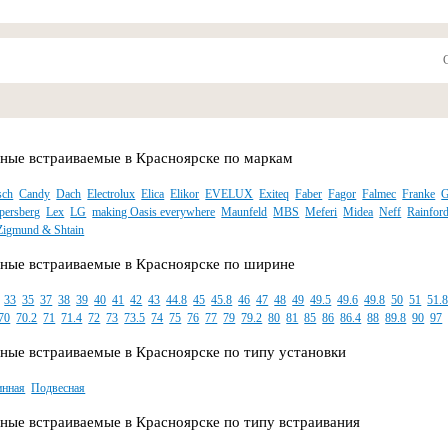
ные встраиваемые в Красноярске по маркам
sch
Candy
Dach
Electrolux
Elica
Elikor
EVELUX
Exiteq
Faber
Fagor
Falmec
Franke
G
persberg
Lex
LG
making Oasis everywhere
Maunfeld
MBS
Meferi
Midea
Neff
Rainfor
Zigmund & Shtain
ные встраиваемые в Красноярске по ширине
33
35
37
38
39
40
41
42
43
44.8
45
45.8
46
47
48
49
49.5
49.6
49.8
50
51
51.
70
70.2
71
71.4
72
73
73.5
74
75
76
77
79
79.2
80
81
85
86
86.4
88
89.8
90
97
ные встраиваемые в Красноярске по типу установки
инная
Подвесная
ные встраиваемые в Красноярске по типу встраивания