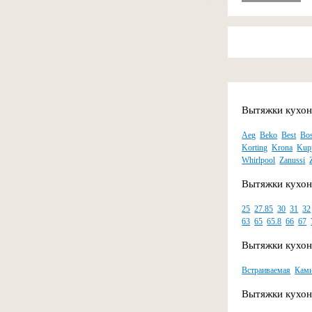
Вытяжки кухон
Aeg
Beko
Best
Bo
Korting
Krona
Kup
Whirlpool
Zanussi
Вытяжки кухон
25
27.85
30
31
32
63
65
65.8
66
67
Вытяжки кухон
Встраиваемая
Кам
Вытяжки кухон