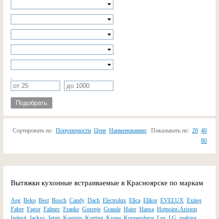
,
Подобрать
Сортировать по:
Популярности
Цене
Наименованию
Показывать по:
20
40
80
Вытяжки кухонные встраиваемые в Красноярске по маркам
Aeg
Beko
Best
Bosch
Candy
Dach
Electrolux
Elica
Elikor
EVELUX
Exiteq
Faber
Fagor
Falmec
Franke
Gorenje
Graude
Haier
Hansa
Hotpoint-Ariston
Indesit
Jackys
Jetair
Konigin
Korting
Krona
Kuppersberg
Lex
LG
making