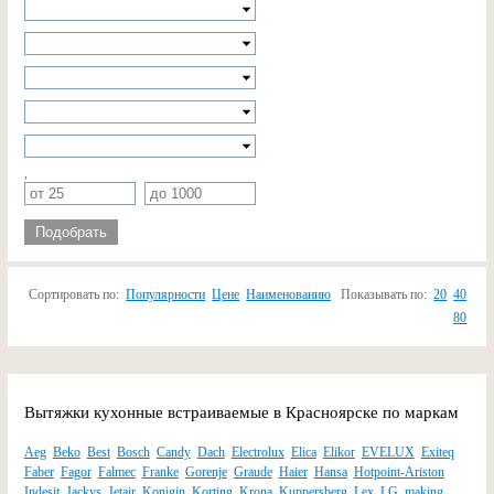
,
Подобрать
Сортировать по:
Популярности
Цене
Наименованию
Показывать по:
20
40
80
Вытяжки кухонные встраиваемые в Красноярске по маркам
Aeg
Beko
Best
Bosch
Candy
Dach
Electrolux
Elica
Elikor
EVELUX
Exiteq
Faber
Fagor
Falmec
Franke
Gorenje
Graude
Haier
Hansa
Hotpoint-Ariston
Indesit
Jackys
Jetair
Konigin
Korting
Krona
Kuppersberg
Lex
LG
making