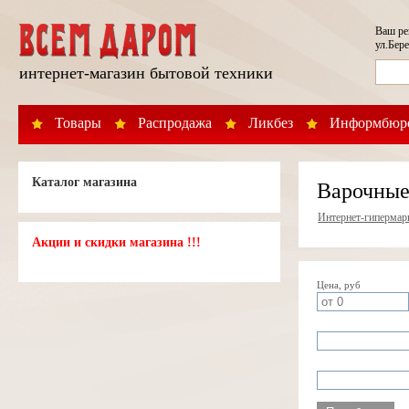
Ваш р
ул.Бере
интернет-магазин бытовой техники
Товары
Распродажа
Ликбез
Информбюр
Каталог магазина
Варочные
Интернет-гипермар
Акции и скидки магазина !!!
Цена, руб