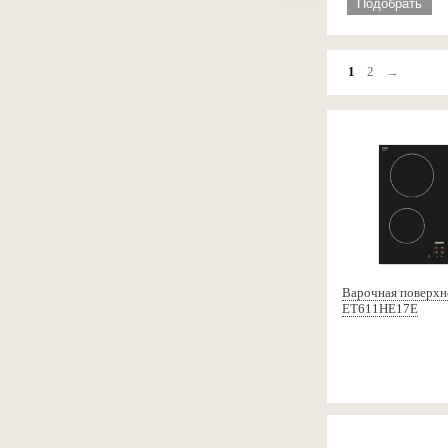
Подобрать
1
2
→
Варочная поверхн
ET611HE17E