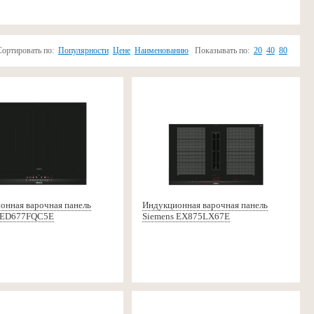
Сортировать по:
Популярности
Цене
Наименованию
Показывать по:
20
40
80
онная варочная панель
Индукционная варочная панель
 ED677FQC5E
Siemens EX875LX67E