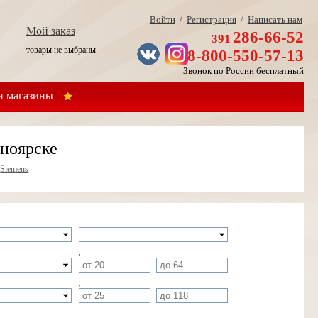
Войти
/
Регистрация
/
Написать нам
Мой заказ
286-66-52
391
товары не выбраны
8-800-550-57-13
Звонок по России бесплатный
 магазины
сноярске
»
Siemens
,
,