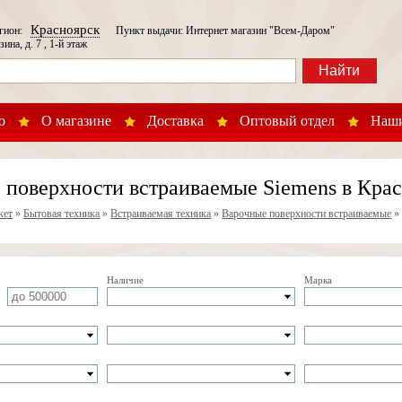
Красноярск
егион:
Пункт выдачи: Интернет магазин "Всем-Даром"
зина, д. 7 , 1-й этаж
Найти
о
О магазине
Доставка
Оптовый отдел
Наши
 поверхности встраиваемые Siemens в Кра
кет
»
Бытовая техника
»
Встраиваемая техника
»
Варочные поверхности встраиваемые
Наличие
Марка