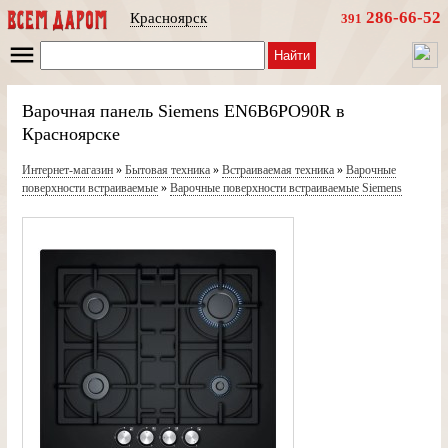
286-66-52
Красноярск
391
Найти
Варочная панель Siemens EN6B6PO90R в
Красноярске
Интернет-магазин
»
Бытовая техника
»
Встраиваемая техника
»
Варочные
поверхности встраиваемые
»
Варочные поверхности встраиваемые Siemens