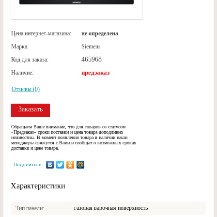
Цена интернет-магазина:
не определена
Марка:
Siemens
465968
Код для заказа:
предзаказ
Наличие:
Отзывы (0)
Заказать
Обращаем Ваше внимание, что для товаров со статусом
«Предзаказ» сроки поставки и цена товара доподлинно
неизвестны. В момент появления товара в наличии наши
менеджеры свяжутся с Вами и сообщат о возможных сроках
доставки и цене товара.
Поделиться
Характеристики
газовая варочная поверхность
Тип панели