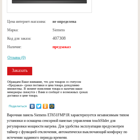
Цена интернет-магазина:
не определена
Марка:
Siemens
407308
Код для заказа:
предзаказ
Наличие:
Отзывы (0)
Заказать
Обращаем Ваше внимание, что для товаров со статусом
«Предзаказ» сроки поставки и цена товара доподлинно
неизвестны. В момент появления товара в наличии наши
менеджеры свяжутся с Вами и сообщат о возможных сроках
доставки и цене товара.
Поделиться
Варочная панель Siemens ET651FMP1R характеризуется независимым типом
установки и оснащена сенсорной панелью управления touchSlider для
регулировки мощности нагрева. Для удобства эксплуатации предусмотрен
таймер с функцией отключения, автоматически выключающий конфорку по
истечении заданного периода времени.