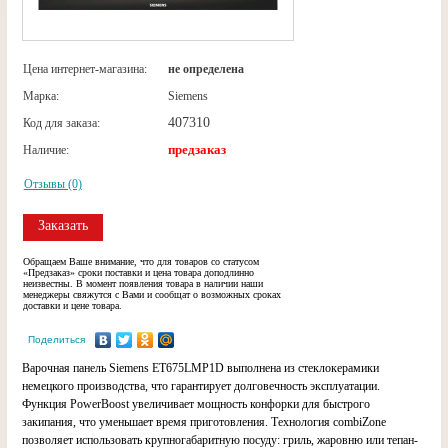
Цена интернет-магазина:
не определена
Марка:
Siemens
407310
Код для заказа:
предзаказ
Наличие:
Отзывы (0)
Заказать
Обращаем Ваше внимание, что для товаров со статусом
«Предзаказ» сроки поставки и цена товара доподлинно
неизвестны. В момент появления товара в наличии наши
менеджеры свяжутся с Вами и сообщат о возможных сроках
доставки и цене товара.
Поделиться
Варочная панель Siemens ET675LMP1D выполнена из стеклокерамики
немецкого производства, что гарантирует долговечность эксплуатации.
Функция PowerBoost увеличивает мощность конфорки для быстрого
закипания, что уменьшает время приготовления. Технология сombiZone
позволяет использовать крупногабаритную посуду: гриль, жаровню или тепан-