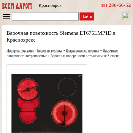
286-66-52
Красноярск
391
Найти
Варочная поверхность Siemens ET675LMP1D в
Красноярске
Интернет-магазин
»
Бытовая техника
»
Встраиваемая техника
»
Варочные
поверхности встраиваемые
»
Варочные поверхности встраиваемые Siemens