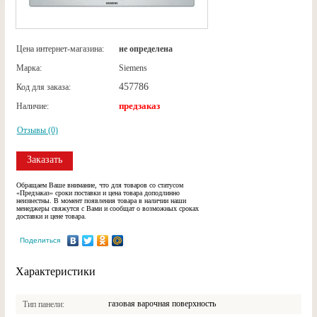
Цена интернет-магазина:
не определена
Марка:
Siemens
457786
Код для заказа:
предзаказ
Наличие:
Отзывы (0)
Заказать
Обращаем Ваше внимание, что для товаров со статусом
«Предзаказ» сроки поставки и цена товара доподлинно
неизвестны. В момент появления товара в наличии наши
менеджеры свяжутся с Вами и сообщат о возможных сроках
доставки и цене товара.
Поделиться
Характеристики
газовая варочная поверхность
Тип панели