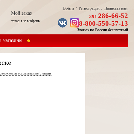
Войти
/
Регистрация
/
Написать нам
Мой заказ
286-66-52
391
товары не выбраны
8-800-550-57-13
Звонок по России бесплатный
 магазины
рске
оверхности встраиваемые Siemens