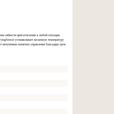
ь гибкости приготовления в любой ситуации.
fryingSensor устанавливает желаемую температуру
ет интуитивно понятное управление благодаря трем