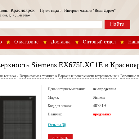
Красноярск
егион:
Пункт выдачи: Интернет магазин "Всем-Даром"
зина, д. 7 , 1-й этаж
Найти
о
О магазине
Доставка
Оптовый отдел
Наши
верхность Siemens EX675LXC1E в Красноя
ая техника
»
Встраиваемая техника
»
Варочные поверхности встраиваемые
»
Варочные п
Цена интернет-магазина:
не определена
Марка:
Siemens
407319
Код для заказа:
предзаказ
Наличие:
Отзывы (0)
Заказать