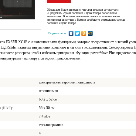
Обращаем Ваше внимание, что для товаров со статусом
«Предзаказ» сроки поставки и цена товара доподлинно
неизвестны. В момент появления товара в наличии наши
менеджеры свяжутся с Вами и сообщат о возможных сроках
доставки и цене товара.
Поделиться
ens EX675LXC1E с инновационными функциями, которые предоставляют высокий уровен
 LightSlider является интуитивно понятным и легким в использовании. Сенсор жарения 
ски после разогрева, чтобы избежать пригорания. Функция powerMove Plus предоставля
температурами - активируется одним прикосновением.
электрическая варочная поверхность
независимая
60.2 x 52 см
56 x 50 см
я (ШхГ)
7.4 кВт
стеклокерамика
4