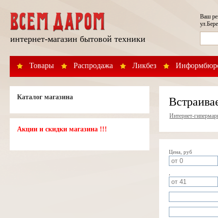
Ваш р
ул.Бере
интернет-магазин бытовой техники
Товары
Распродажа
Ликбез
Информбюр
Каталог магазина
Встраива
Интернет-гипермар
Акции и скидки магазина !!!
Цена, руб
,