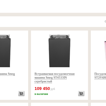
ашина Smeg
Встраиваемая посудомоечная
Посудом
машина Smeg ST4533IN
ST2FAB
серебристый
109 450
руб
в наличии