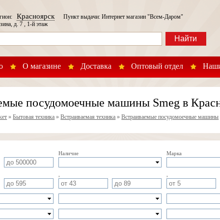
Красноярск
егион:
Пункт выдачи: Интернет магазин "Всем-Даром"
зина, д. 7 , 1-й этаж
Найти
о
О магазине
Доставка
Оптовый отдел
Наши
емые посудомоечные машины Smeg в Крас
кет
»
Бытовая техника
»
Встраиваемая техника
»
Встраиваемые посудомоечные машины
Наличие
Марка
,
,