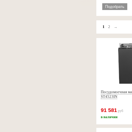
Подобрать
1
2
→
Посудомоечная м
ST4523IN
91 581
руб
в наличии