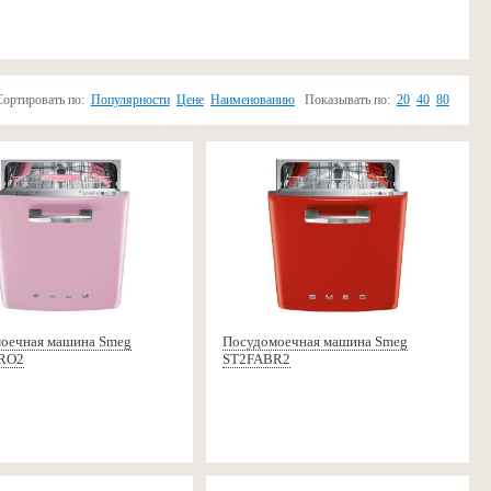
Сортировать по:
Популярности
Цене
Наименованию
Показывать по:
20
40
80
оечная машина Smeg
Посудомоечная машина Smeg
RO2
ST2FABR2