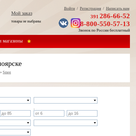
Войти
/
Регистрация
/
Написать нам
Мой заказ
286-66-52
391
товары не выбраны
8-800-550-57-13
Звонок по России бесплатный
 магазины
ноярске
»
Smeg
,