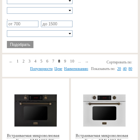
,
Подобрать
←
1
2
3
4
5
6
7
8
9
10
...
→
Сортировать по:
Популярности
Цене
Наименованию
Показывать по:
20
40
80
Встраиваемая микроволновая
Встраиваемая микроволновая