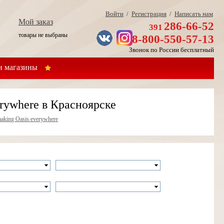
Войти
/
Регистрация
/
Написать нам
Мой заказ
286-66-52
391
товары не выбраны
8-800-550-57-13
Звонок по России бесплатный
 магазины
rywhere в Красноярске
aking Oasis everywhere