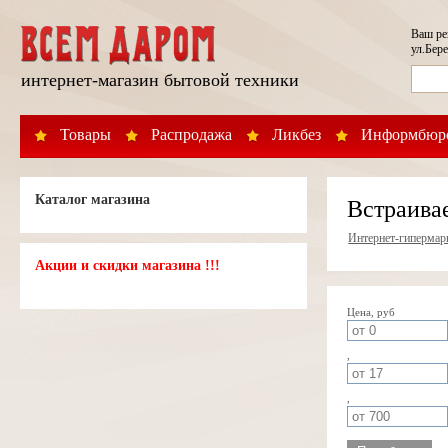
Ваш р
ул.Бере
интернет-магазин бытовой техники
Товары
Распродажа
Ликбез
Информбюр
Каталог магазина
Встраива
Интернет-гипермар
Акции и скидки магазина !!!
Цена, руб
,
,