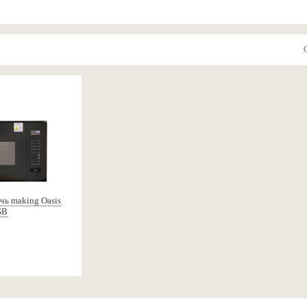
чь making Oasis
GB