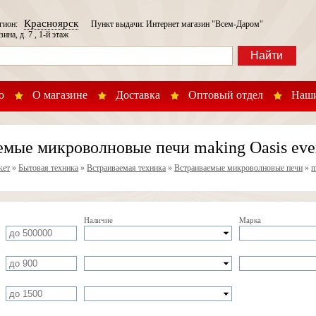
Красноярск
егион:
Пункт выдачи: Интернет магазин "Всем-Даром"
зина, д. 7 , 1-й этаж
Найти
о
О магазине
Доставка
Оптовый отдел
Наши
емые микроволновые печи making Oasis eve
кет
»
Бытовая техника
»
Встраиваемая техника
»
Встраиваемые микроволновые печи
»
m
Наличие
Марка