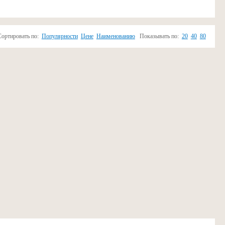
Сортировать по:
Популярности
Цене
Наименованию
Показывать по:
20
40
80