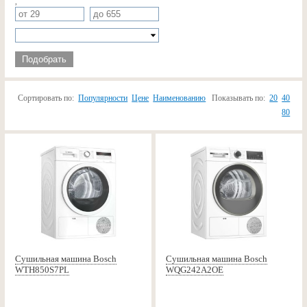
,
Подобрать
Сортировать по:
Популярности
Цене
Наименованию
Показывать по:
20
40
80
Сушильная машина Bosch
Сушильная машина Bosch
WTH850S7PL
WQG242A2OE