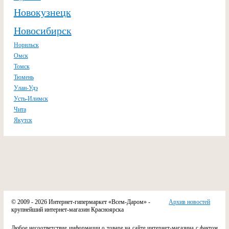
Новокузнецк
Новосибирск
Норильск
Омск
Томск
Тюмень
Улан-Удэ
Усть-Илимск
Чита
Якутск
© 2009 - 2026 Интернет-гипермаркет «Всем-Даром» -
Архив новостей
крупнейший интернет-магазин Красноярска
Любое несоответствие информации о товаре на сайте интернет-магазина с фактом