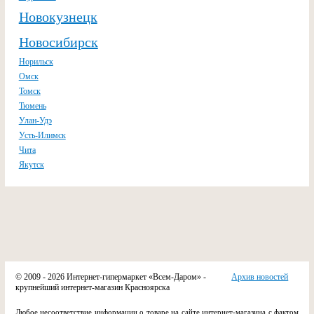
Новокузнецк
Новосибирск
Норильск
Омск
Томск
Тюмень
Улан-Удэ
Усть-Илимск
Чита
Якутск
© 2009 - 2026 Интернет-гипермаркет «Всем-Даром» -
Архив новостей
крупнейший интернет-магазин Красноярска
Любое несоответствие информации о товаре на сайте интернет-магазина с фактом