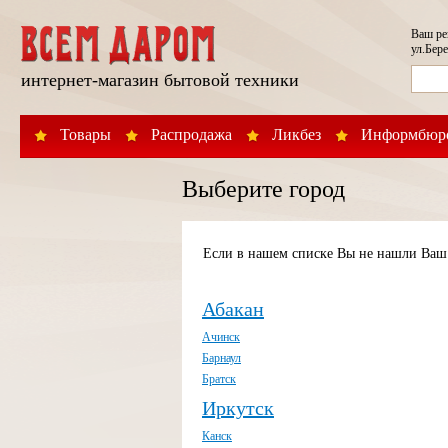
Ваш р
ул.Бере
интернет-магазин бытовой техники
Товары
Распродажа
Ликбез
Информбюр
Выберите город
Если в нашем списке Вы не нашли Ваш 
Абакан
Ачинск
Барнаул
Братск
Иркутск
Канск