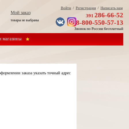
Войти
/
Регистрация
/
Написать нам
Мой заказ
286-66-52
391
товары не выбраны
8-800-550-57-13
Звонок по России бесплатный
 магазины
формлении заказа указать точный адрес