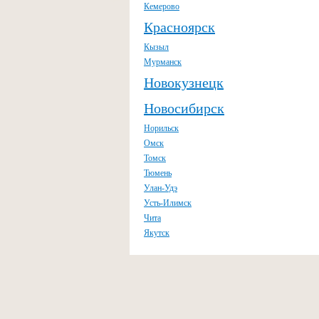
Кемерово
Красноярск
Кызыл
Мурманск
Новокузнецк
Новосибирск
Норильск
Омск
Томск
Тюмень
Улан-Удэ
Усть-Илимск
Чита
Якутск