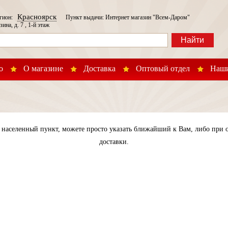
Красноярск
егион:
Пункт выдачи: Интернет магазин "Всем-Даром"
зина, д. 7 , 1-й этаж
Найти
о
О магазине
Доставка
Оптовый отдел
Наши
населенный пункт, можете просто указать ближайший к Вам, либо при о
доставки.