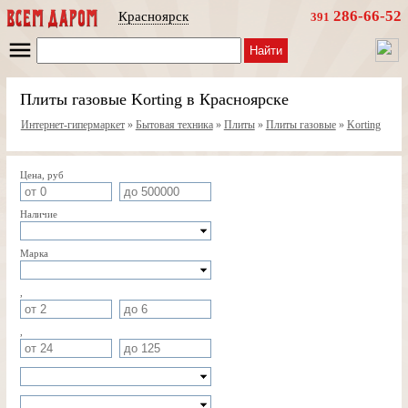
286-66-52
Красноярск
391
Найти
Плиты газовые Korting в Красноярске
Интернет-гипермаркет
»
Бытовая техника
»
Плиты
»
Плиты газовые
»
Korting
Цена, руб
Наличие
Марка
,
,