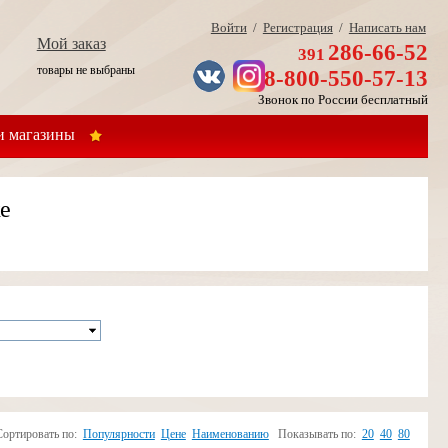
Войти
/
Регистрация
/
Написать нам
Мой заказ
286-66-52
391
товары не выбраны
8-800-550-57-13
Звонок по России бесплатный
 магазины
е
Сортировать по:
Популярности
Цене
Наименованию
Показывать по:
20
40
80