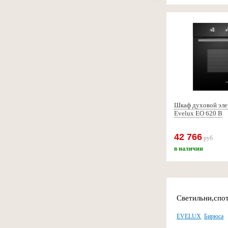
Шкаф духовой эле
Evelux EO 620 B
42 766
руб
в наличии
Светильни,спо
EVELUX
Бирюса