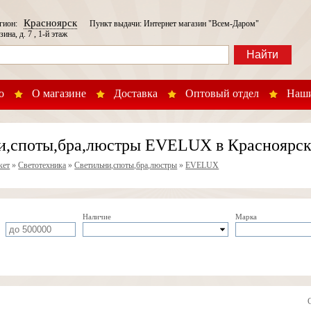
Красноярск
егион:
Пункт выдачи: Интернет магазин "Всем-Даром"
зина, д. 7 , 1-й этаж
Найти
о
О магазине
Доставка
Оптовый отдел
Наши
и,споты,бра,люстры EVELUX в Красноярск
кет
»
Светотехника
»
Светильни,споты,бра,люстры
»
EVELUX
Наличие
Марка