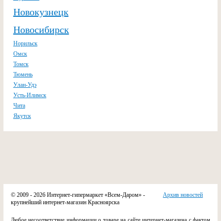
Новокузнецк
Новосибирск
Норильск
Омск
Томск
Тюмень
Улан-Удэ
Усть-Илимск
Чита
Якутск
© 2009 - 2026 Интернет-гипермаркет «Всем-Даром» -
Архив новостей
крупнейший интернет-магазин Красноярска
Любое несоответствие информации о товаре на сайте интернет-магазина с фактом