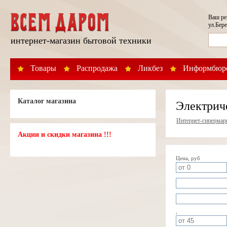
Ваш р
ул.Бере
интернет-магазин бытовой техники
Товары
Распродажа
Ликбез
Информбюр
Каталог магазина
Электрич
Интернет-гипермар
Акции и скидки магазина !!!
Цена, руб
,