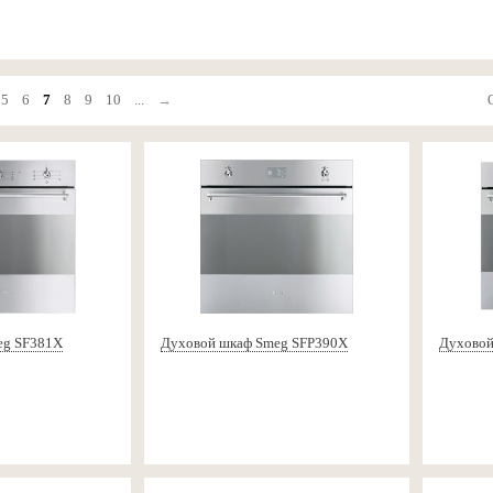
5
6
7
8
9
10
...
→
eg SF381X
Духовой шкаф Smeg SFP390X
Духовой