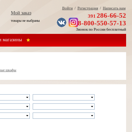
Войти
/
Регистрация
/
Написать нам
Мой заказ
286-66-52
391
товары не выбраны
8-800-550-57-13
Звонок по России бесплатный
 магазины
овые шкафы