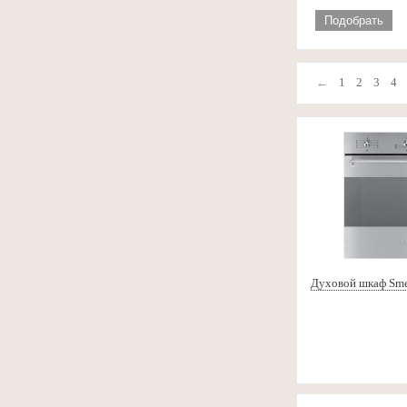
Подобрать
←
1
2
3
4
Духовой шкаф Sm