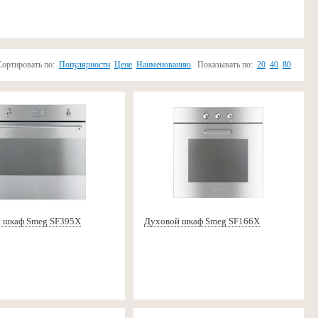
Сортировать по:
Популярности
Цене
Наименованию
Показывать по:
20
40
80
 шкаф Smeg SF395X
Духовой шкаф Smeg SF166X