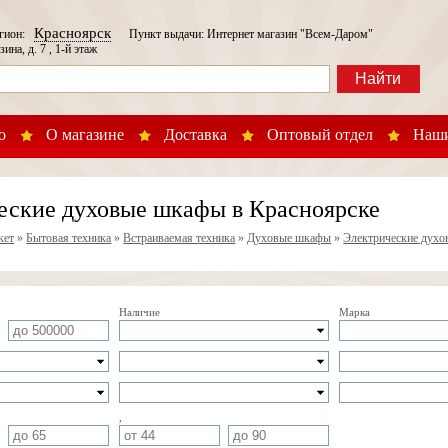
Красноярск
егион:
Пункт выдачи: Интернет магазин "Всем-Даром"
зина, д. 7 , 1-й этаж
Найти
о
О магазине
Доставка
Оптовый отдел
Наши
еские духовые шкафы в Красноярске
кет
»
Бытовая техника
»
Встраиваемая техника
»
Духовые шкафы
»
Электрические дух
Наличие
Марка
,