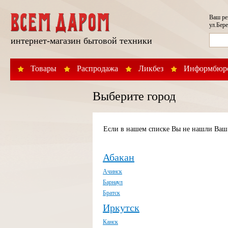
Ваш р
ул.Бере
интернет-магазин бытовой техники
Товары
Распродажа
Ликбез
Информбюр
Выберите город
Если в нашем списке Вы не нашли Ваш 
Абакан
Ачинск
Барнаул
Братск
Иркутск
Канск