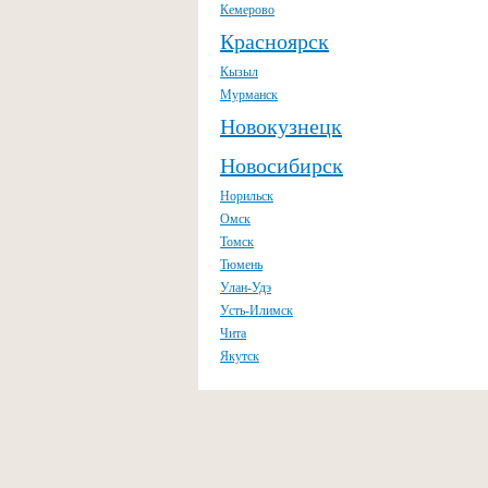
Кемерово
Красноярск
Кызыл
Мурманск
Новокузнецк
Новосибирск
Норильск
Омск
Томск
Тюмень
Улан-Удэ
Усть-Илимск
Чита
Якутск