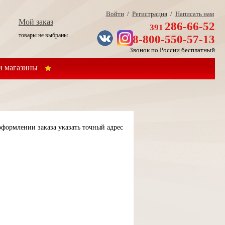
Войти
/
Регистрация
/
Написать нам
Мой заказ
286-66-52
391
товары не выбраны
8-800-550-57-13
Звонок по России бесплатный
 магазины
формлении заказа указать точный адрес