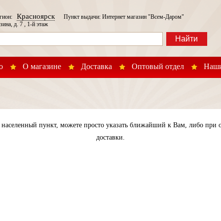
Красноярск
егион:
Пункт выдачи: Интернет магазин "Всем-Даром"
зина, д. 7 , 1-й этаж
Найти
о
О магазине
Доставка
Оптовый отдел
Наши
населенный пункт, можете просто указать ближайший к Вам, либо при о
доставки.