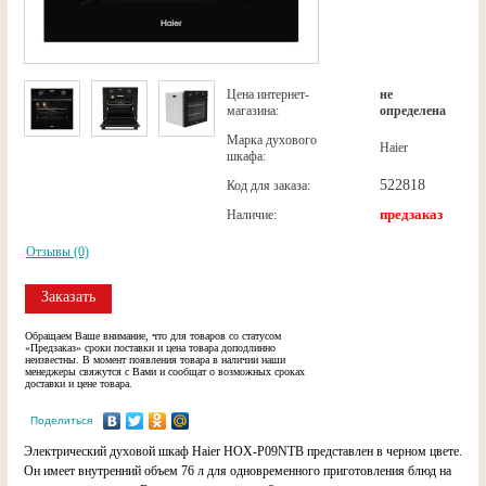
Цена интернет-
не
магазина:
определена
Марка духового
Haier
шкафа:
522818
Код для заказа:
предзаказ
Наличие:
Отзывы (0)
Заказать
Обращаем Ваше внимание, что для товаров со статусом
«Предзаказ» сроки поставки и цена товара доподлинно
неизвестны. В момент появления товара в наличии наши
менеджеры свяжутся с Вами и сообщат о возможных сроках
доставки и цене товара.
Поделиться
Электрический духовой шкаф Haier HOX-P09NTB представлен в черном цвете.
Он имеет внутренний объем 76 л для одновременного приготовления блюд на