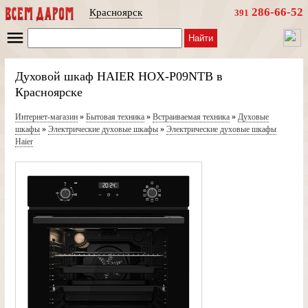
286-66-52
Красноярск
391
Найти
Духовой шкаф HAIER HOX-P09NTB в
Красноярске
Интернет-магазин
»
Бытовая техника
»
Встраиваемая техника
»
Духовые
шкафы
»
Электрические духовые шкафы
»
Электрические духовые шкафы
Haier