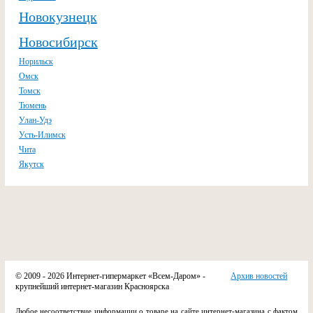
Новокузнецк
Новосибирск
Норильск
Омск
Томск
Тюмень
Улан-Удэ
Усть-Илимск
Чита
Якутск
© 2009 - 2026 Интернет-гипермаркет «Всем-Даром» -
Архив новостей
крупнейший интернет-магазин Красноярска
Любое несоответствие информации о товаре на сайте интернет-магазина с фактом