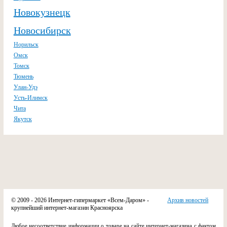
Новокузнецк
Новосибирск
Норильск
Омск
Томск
Тюмень
Улан-Удэ
Усть-Илимск
Чита
Якутск
© 2009 - 2026 Интернет-гипермаркет «Всем-Даром» -
Архив новостей
крупнейший интернет-магазин Красноярска
Любое несоответствие информации о товаре на сайте интернет-магазина с фактом