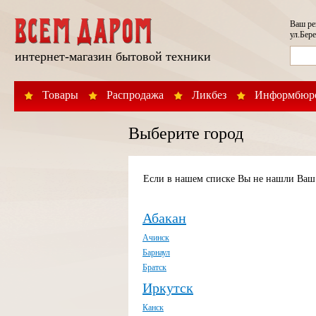
Ваш р
ул.Бере
интернет-магазин бытовой техники
Товары
Распродажа
Ликбез
Информбюр
Выберите город
Если в нашем списке Вы не нашли Ваш 
Абакан
Ачинск
Барнаул
Братск
Иркутск
Канск