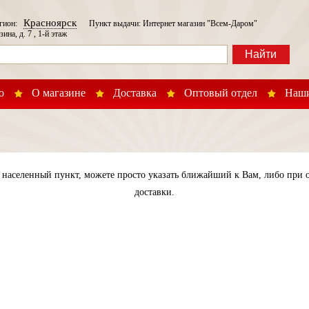
Красноярск
егион:
Пункт выдачи: Интернет магазин "Всем-Даром"
зина, д. 7 , 1-й этаж
Найти
о
О магазине
Доставка
Оптовый отдел
Наши
населенный пункт, можете просто указать ближайший к Вам, либо при о
доставки.