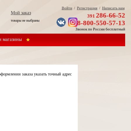
Войти
/
Регистрация
/
Написать нам
Мой заказ
286-66-52
391
товары не выбраны
8-800-550-57-13
Звонок по России бесплатный
 магазины
формлении заказа указать точный адрес