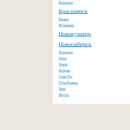
Кемерово
Красноярск
Кызыл
Мурманск
Новокузнецк
Новосибирск
Норильск
Омск
Томск
Тюмень
Улан-Удэ
Усть-Илимск
Чита
Якутск