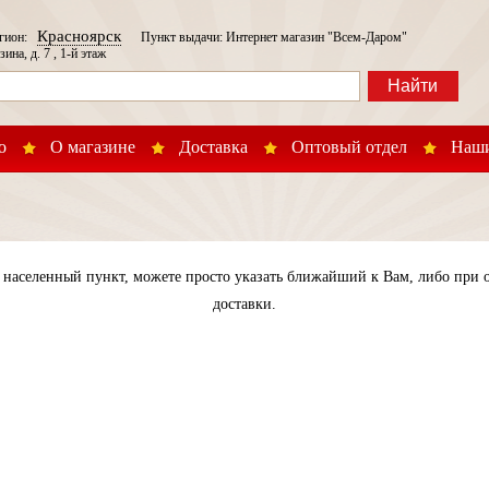
Красноярск
егион:
Пункт выдачи: Интернет магазин "Всем-Даром"
зина, д. 7 , 1-й этаж
Найти
о
О магазине
Доставка
Оптовый отдел
Наши
населенный пункт, можете просто указать ближайший к Вам, либо при о
доставки.