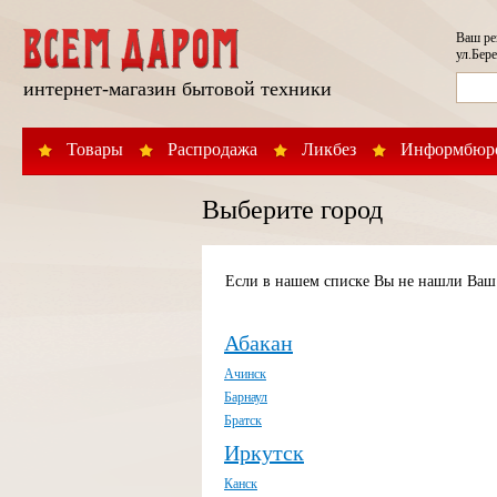
Ваш р
ул.Бере
интернет-магазин бытовой техники
Товары
Распродажа
Ликбез
Информбюр
Выберите город
Если в нашем списке Вы не нашли Ваш 
Абакан
Ачинск
Барнаул
Братск
Иркутск
Канск