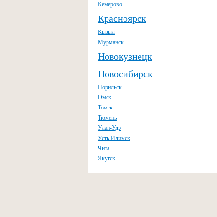
Кемерово
Красноярск
Кызыл
Мурманск
Новокузнецк
Новосибирск
Норильск
Омск
Томск
Тюмень
Улан-Удэ
Усть-Илимск
Чита
Якутск