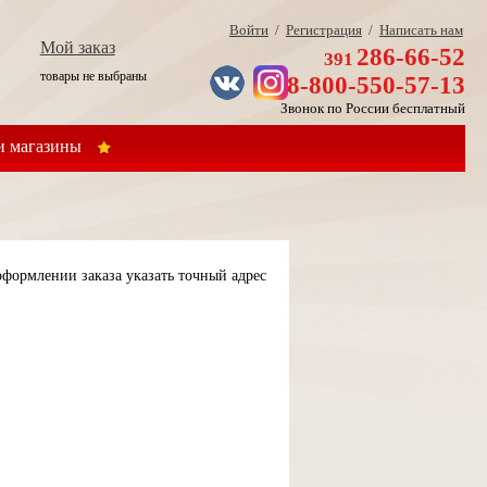
Войти
/
Регистрация
/
Написать нам
Мой заказ
286-66-52
391
товары не выбраны
8-800-550-57-13
Звонок по России бесплатный
 магазины
формлении заказа указать точный адрес