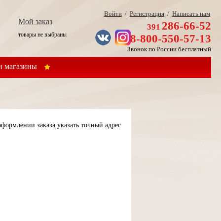
Войти
/
Регистрация
/
Написать нам
Мой заказ
286-66-52
391
товары не выбраны
8-800-550-57-13
Звонок по России бесплатный
 магазины
формлении заказа указать точный адрес