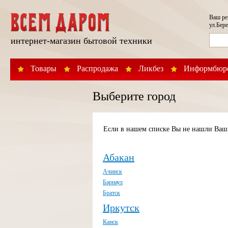
Ваш р
ул.Бере
интернет-магазин бытовой техники
Товары
Распродажа
Ликбез
Информбюр
Выберите город
Если в нашем списке Вы не нашли Ваш 
Абакан
Ачинск
Барнаул
Братск
Иркутск
Канск