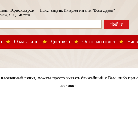
Красноярск
егион:
Пункт выдачи: Интернет магазин "Всем-Даром"
зина, д. 7 , 1-й этаж
Найти
о
О магазине
Доставка
Оптовый отдел
Наши
населенный пункт, можете просто указать ближайший к Вам, либо при о
доставки.