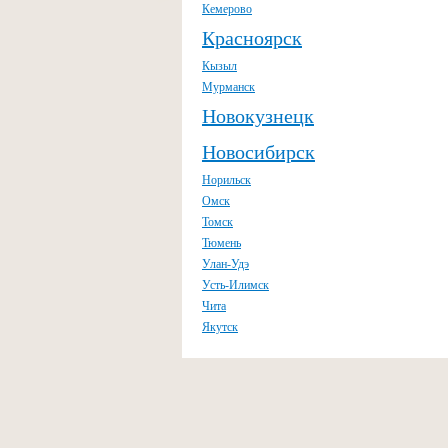
Кемерово
Красноярск
Кызыл
Мурманск
Новокузнецк
Новосибирск
Норильск
Омск
Томск
Тюмень
Улан-Удэ
Усть-Илимск
Чита
Якутск