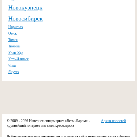
Новокузнецк
Новосибирск
Норильск
Омск
Томск
Тюмень
Улан-Удэ
Усть-Илимск
Чита
Якутск
© 2009 - 2026 Интернет-гипермаркет «Всем-Даром» -
Архив новостей
крупнейший интернет-магазин Красноярска
Любое несоответствие информации о товаре на сайте интернет-магазина с фактом