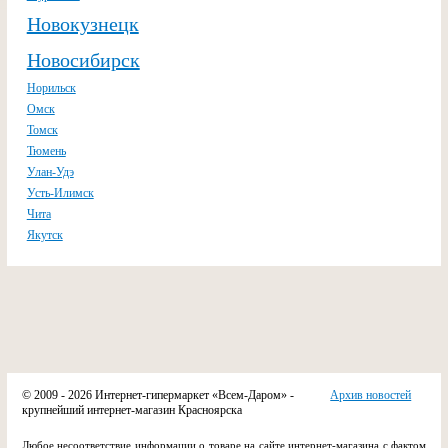
Новокузнецк
Новосибирск
Норильск
Омск
Томск
Тюмень
Улан-Удэ
Усть-Илимск
Чита
Якутск
© 2009 - 2026 Интернет-гипермаркет «Всем-Даром» -
Архив новостей
крупнейший интернет-магазин Красноярска
Любое несоответствие информации о товаре на сайте интернет-магазина с фактом