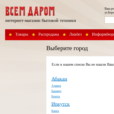
Ваш р
ул.Бере
интернет-магазин бытовой техники
Товары
Распродажа
Ликбез
Информбюр
Выберите город
Если в нашем списке Вы не нашли Ваш 
Абакан
Ачинск
Барнаул
Братск
Иркутск
Канск