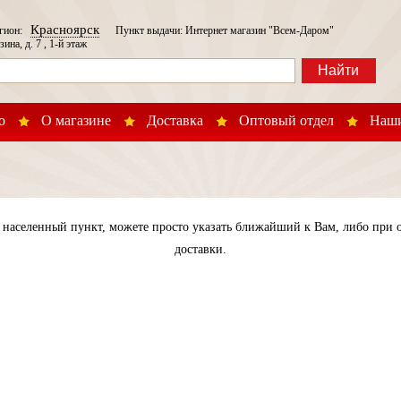
Красноярск
егион:
Пункт выдачи: Интернет магазин "Всем-Даром"
зина, д. 7 , 1-й этаж
Найти
о
О магазине
Доставка
Оптовый отдел
Наши
населенный пункт, можете просто указать ближайший к Вам, либо при о
доставки.