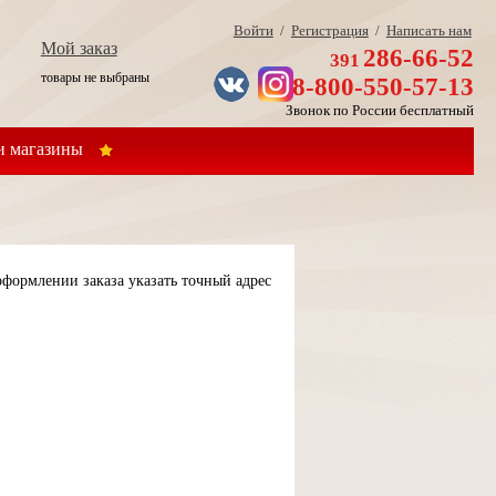
Войти
/
Регистрация
/
Написать нам
Мой заказ
286-66-52
391
товары не выбраны
8-800-550-57-13
Звонок по России бесплатный
 магазины
формлении заказа указать точный адрес