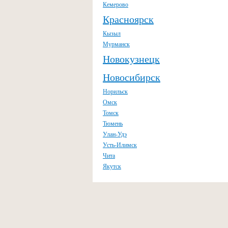
Кемерово
Красноярск
Кызыл
Мурманск
Новокузнецк
Новосибирск
Норильск
Омск
Томск
Тюмень
Улан-Удэ
Усть-Илимск
Чита
Якутск