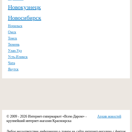
Новокузнецк
Новосибирск
Норильск
Омск
Томск
Тюмень
Улан-Удэ
Усть-Илимск
Чита
Якутск
© 2009 - 2026 Интернет-гипермаркет «Всем-Даром» -
Архив новостей
крупнейший интернет-магазин Красноярска
Любое несоответствие информации о товаре на сайте интернет-магазина с фактом