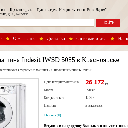
Красноярск
егион:
Пункт выдачи: Интернет магазин "Всем-Даром"
зина, д. 7 , 1-й этаж
Найти
о
О магазине
Доставка
Оптовый отдел
Наши
ашина Indesit IWSD 5085 в Красноярске
ая техника
»
Стиральные машины
»
Стиральные машины Indesit
26 172
Цена интернет-магазина:
руб
Марка:
Indesit
13980
Код для заказа:
в наличии
Наличие:
Отзывы (0)
Вступите в нашу группу Вконтакте и получите допол