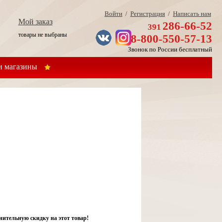
Войти
/
Регистрация
/
Написать нам
Мой заказ
286-66-52
391
товары не выбраны
8-800-550-57-13
Звонок по России бесплатный
 магазины
нительную скидку на этот товар!