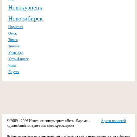
Новокузнецк
Новосибирск
Норильск
Омск
Томск
Тюмень
Улан-Удэ
Усть-Илимск
Чита
Якутск
© 2009 - 2026 Интернет-гипермаркет «Всем-Даром» -
Архив новостей
крупнейший интернет-магазин Красноярска
Любое несоответствие информации о товаре на сайте интернет-магазина с фактом