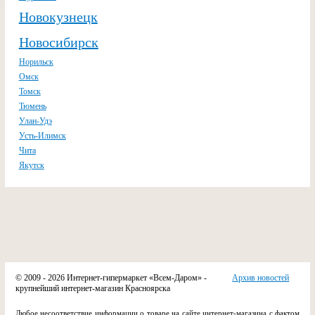
Новокузнецк
Новосибирск
Норильск
Омск
Томск
Тюмень
Улан-Удэ
Усть-Илимск
Чита
Якутск
© 2009 - 2026 Интернет-гипермаркет «Всем-Даром» -
Архив новостей
крупнейший интернет-магазин Красноярска
Любое несоответствие информации о товаре на сайте интернет-магазина с фактом