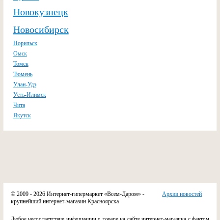
Новокузнецк
Новосибирск
Норильск
Омск
Томск
Тюмень
Улан-Удэ
Усть-Илимск
Чита
Якутск
© 2009 - 2026 Интернет-гипермаркет «Всем-Даром» -
Архив новостей
крупнейший интернет-магазин Красноярска
Любое несоответствие информации о товаре на сайте интернет-магазина с фактом