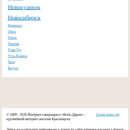
Новокузнецк
Новосибирск
Норильск
Омск
Томск
Тюмень
Улан-Удэ
Усть-Илимск
Чита
Якутск
© 2009 - 2026 Интернет-гипермаркет «Всем-Даром» -
Архив новостей
крупнейший интернет-магазин Красноярска
Любое несоответствие информации о товаре на сайте интернет-магазина с фактом