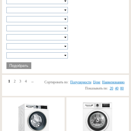
Подобрать
1
2
3
4
→
Сортировать по:
Популярности
Цене
Наименованию
Показывать по:
20
40
80