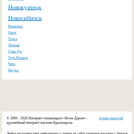
Новокузнецк
Новосибирск
Норильск
Омск
Томск
Тюмень
Улан-Удэ
Усть-Илимск
Чита
Якутск
© 2009 - 2026 Интернет-гипермаркет «Всем-Даром» -
Архив новостей
крупнейший интернет-магазин Красноярска
Любое несоответствие информации о товаре на сайте интернет-магазина с фактом