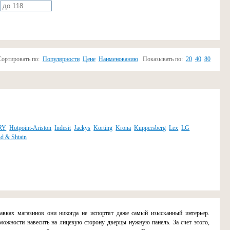
Сортировать по:
Популярности
Цене
Наименованию
Показывать по:
20
40
80
RY
Hotpoint-Ariston
Indesit
Jackys
Korting
Krona
Kuppersberg
Lex
LG
d & Shtain
вках магазинов они никогда не испортят даже самый изысканный интерьер.
можности навесить на лицевую сторону дверцы нужную панель. За счет этого,