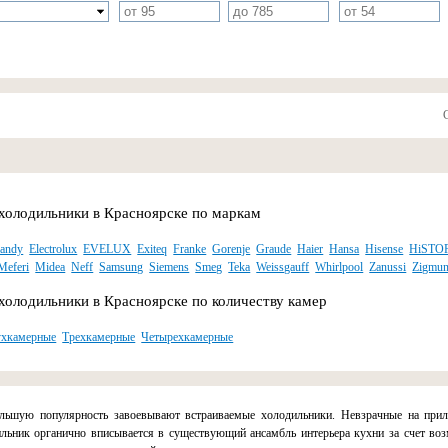
холодильники в Красноярске по маркам
andy
Electrolux
EVELUX
Exiteq
Franke
Gorenje
Graude
Haier
Hansa
Hisense
HiSTO
Meferi
Midea
Neff
Samsung
Siemens
Smeg
Teka
Weissgauff
Whirlpool
Zanussi
Zigmun
холодильники в Красноярске по количеству камер
ухкамерные
Трехкамерные
Четырехкамерные
ьшую популярность завоевывают встраиваемые холодильники. Невзрачные на прила
льник органично вписывается в существующий ансамбль интерьера кухни за счет воз