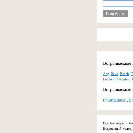
Подобрать
Встраиваемые 
Aeg
Beko
Bosch
C
Liebherr
Maunfeld
Встраиваемые 
Однокамерные
Дв
Все большую и бол
Встроенный холоди