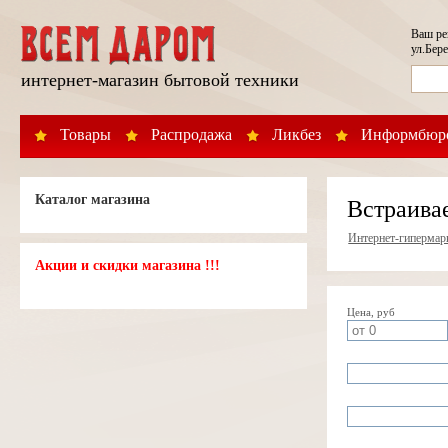
Ваш р
ул.Бере
интернет-магазин бытовой техники
Товары
Распродажа
Ликбез
Информбюр
Каталог магазина
Встраива
Интернет-гипермар
Акции и скидки магазина !!!
Цена, руб