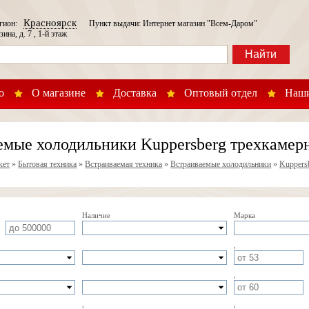
Красноярск
егион:
Пункт выдачи: Интернет магазин "Всем-Даром"
зина, д. 7 , 1-й этаж
Найти
о
О магазине
Доставка
Оптовый отдел
Наши
емые холодильники Kuppersberg трехкамер
кет
»
Бытовая техника
»
Встраиваемая техника
»
Встраиваемые холодильники
»
Kuppers
Наличие
Марка
,
,
,
,