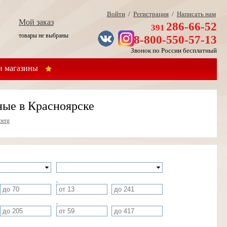
Войти
/
Регистрация
/
Написать нам
Мой заказ
286-66-52
391
товары не выбраны
8-800-550-57-13
Звонок по России бесплатный
 магазины
ные в Красноярске
berg
,
,