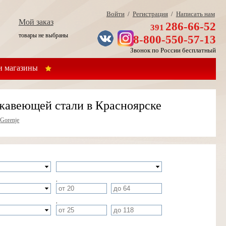
Войти
/
Регистрация
/
Написать нам
Мой заказ
286-66-52
391
товары не выбраны
8-800-550-57-13
Звонок по России бесплатный
 магазины
ржавеющей стали в Красноярске
»
Gorenje
,
,