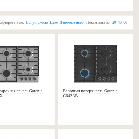
Сортировать по:
Популярности
Цене
Наименованию
Показывать по:
20
40
80
варочная панель Gorenje
Варочная поверхность Gorenje
X
G642AB