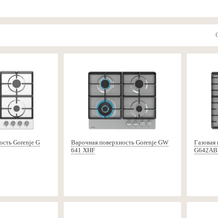
ость Gorenje G
Варочная поверхность Gorenje GW
Газовая 
641 XHF
G642AB