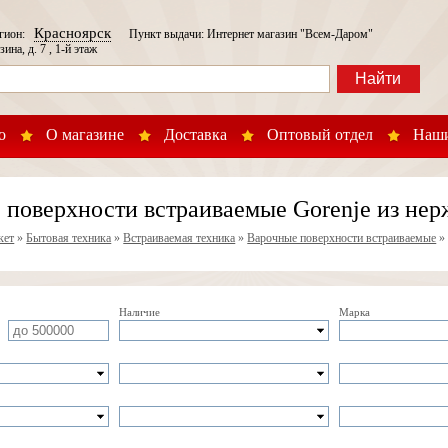
Красноярск
егион:
Пункт выдачи: Интернет магазин "Всем-Даром"
зина, д. 7 , 1-й этаж
Найти
о
О магазине
Доставка
Оптовый отдел
Наши
 поверхности встраиваемые Gorenje из не
кет
»
Бытовая техника
»
Встраиваемая техника
»
Варочные поверхности встраиваемые
Наличие
Марка