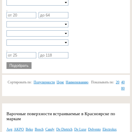
,
,
Подобрать
Сортировать по:
Популярности
Цене
Наименованию
Показывать по:
20
40
80
Варочные поверхности встраиваемые в Красноярске по
маркам
Aeg
AKPO
Beko
Bosch
Candy
De Dietrich
De Luxe
Delvento
Electrolux