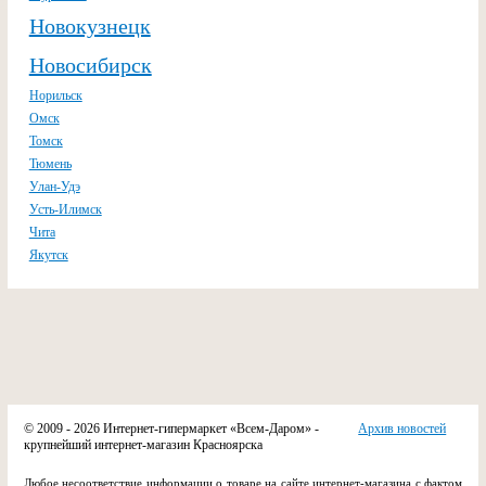
Новокузнецк
Новосибирск
Норильск
Омск
Томск
Тюмень
Улан-Удэ
Усть-Илимск
Чита
Якутск
© 2009 - 2026 Интернет-гипермаркет «Всем-Даром» -
Архив новостей
крупнейший интернет-магазин Красноярска
Любое несоответствие информации о товаре на сайте интернет-магазина с фактом