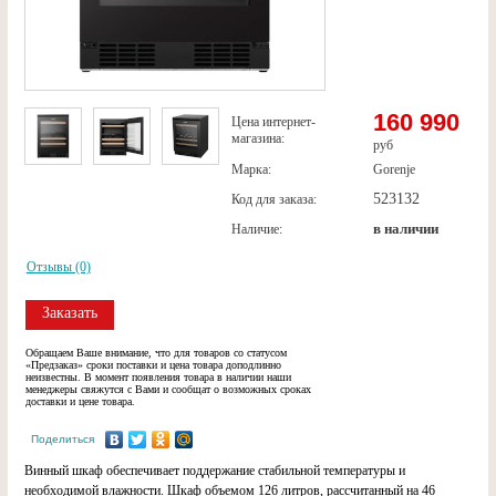
160 990
Цена интернет-
магазина:
руб
Марка:
Gorenje
523132
Код для заказа:
в наличии
Наличие:
Отзывы (0)
Заказать
Обращаем Ваше внимание, что для товаров со статусом
«Предзаказ» сроки поставки и цена товара доподлинно
неизвестны. В момент появления товара в наличии наши
менеджеры свяжутся с Вами и сообщат о возможных сроках
доставки и цене товара.
Поделиться
Винный шкаф обеспечивает поддержание стабильной температуры и
необходимой влажности. Шкаф объемом 126 литров, рассчитанный на 46