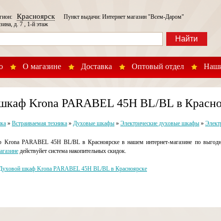
Красноярск
егион:
Пункт выдачи: Интернет магазин "Всем-Даром"
зина, д. 7 , 1-й этаж
Найти
о
О магазине
Доставка
Оптовый отдел
Наши
 шкаф Krona PARABEL 45H BL/BL в Красно
ика
»
Встраиваемая техника
»
Духовые шкафы
»
Электрические духовые шкафы
»
Элект
 Krona PARABEL 45H BL/BL в Красноярске в нашем интернет-магазине по выгодно
агазине
действуйет система накопительных скидок.
Духовой шкаф Krona PARABEL 45H BL/BL в Красноярске